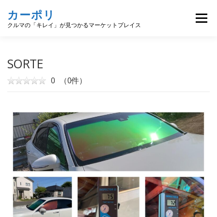
コ
カーポリ
ン
メニュー
テ
クルマの「キレイ」が見つかるマーケットプレイス
ン
ツ
へ
カーポリの使い方
カーディテーリングとは
SORTE
ス
キ
0
（0件）
ッ
ディテイラーを探す
ユーザー登録
ログイン
プ