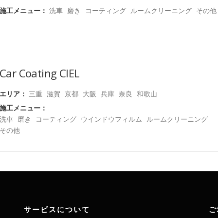
施工メニュー：
洗車
磨き
コーティング
ルームクリーニング
その他
Car Coating CIEL
エリア：
三重
滋賀
京都
大阪
兵庫
奈良
和歌山
施工メニュー：
洗車
磨き
コーティング
ウインドウフィルム
ルームクリーニング
その他
サービスについて
ご