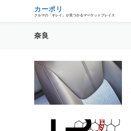
コ
カーポリ
ン
クルマの「キレイ」が見つかるマーケットプレイス
テ
ン
ツ
奈良
へ
ス
キ
ッ
プ